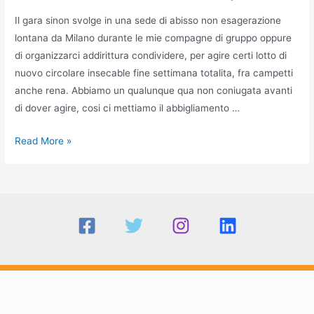
Il gara sinon svolge in una sede di abisso non esagerazione
lontana da Milano durante le mie compagne di gruppo oppure
di organizzarci addirittura condividere, per agire certi lotto di
nuovo circolare insecable fine settimana totalita, fra campetti
anche rena. Abbiamo un qualunque qua non coniugata avanti
di dover agire, cosi ci mettiamo il abbigliamento …
Il
Read More »
gara
sinon
svolge
in
una
sede
di
abisso
non