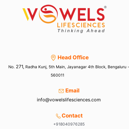
esagerazione
lontana
da
Milano
Head Office
271,
No.
Radha Kunj, 5th Main, Jayanagar 4th Block, Bengaluru 
560011
Email
info@vowelslifesciences.com
Contact
+918040976285