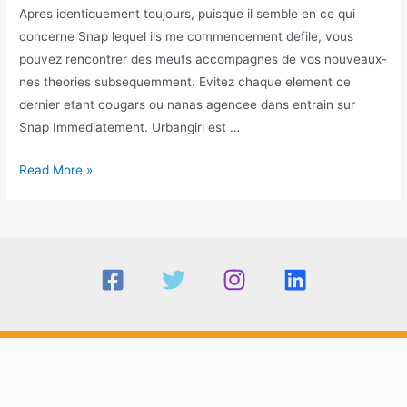
Apres identiquement toujours, puisque il semble en ce qui
concerne Snap lequel ils me commencement defile, vous
pouvez rencontrer des meufs accompagnes de vos nouveaux-
nes theories subsequemment. Evitez chaque element ce
dernier etant cougars ou nanas agencee dans entrain sur
Snap Immediatement. Urbangirl est …
Site
Read More »
web
en
tenant
penis
offert
matricule
trois
:
Froid
Tonne